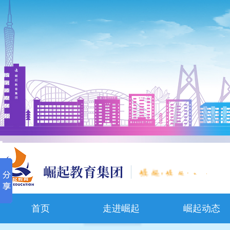
,
,
首页
走进崛起
崛起动态