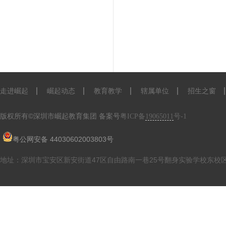
走进崛起
崛起动态
教育教学
辖属单位
招生之窗
版权所有©深圳市崛起教育集团
备案号
粤ICP备
19065011
号-1
粤公网安备 44030602003803号
地址：深圳市宝安区新安街道47区自由路南一巷25号翻身实验学校东校