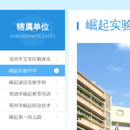
崛起实
辖属单位
SUBORDINATE UNITS
深圳市宝安区翻身实
验学校
崛起实验中学
崛起诚信实验学校
英德市崛起教育培训
学院
亳州市崛起职业技术
学校
崛起第一幼儿园