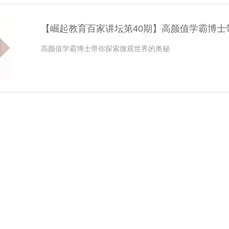
【崛起教育百家讲坛第40期】高颜值学霸博士
高颜值学霸博士带你探索微观世界的奥秘