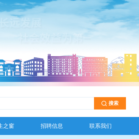
生之窗
招聘信息
联系我们