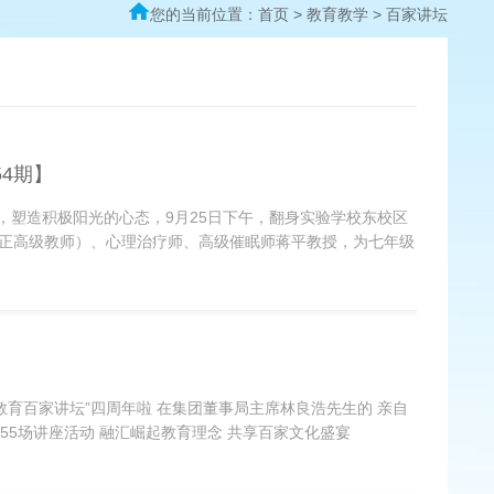
您的当前位置：
首页
>
教育教学
>
百家讲坛
4期】
，塑造积极阳光的心态，9月25日下午，翻身实验学校东校区
（正高级教师）、心理治疗师、高级催眠师蒋平教授，为七年级
向成功”的主题讲座。
崛起教育百家讲坛”四周年啦 在集团董事局主席林良浩先生的 亲自
展 55场讲座活动 融汇崛起教育理念 共享百家文化盛宴