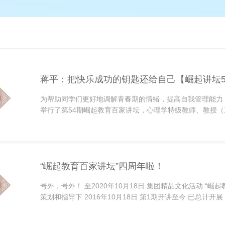
蒋平：把快乐成功的钥匙还给自己【崛起讲坛5
为帮助同学们更好地调解青春期的情绪，提高自我管理能力
举行了第54期崛起教育百家讲坛，心理学特级教师、教授
的同学们带来了“《青春期成功解码》——提高情商，快乐走
“崛起教育百家讲坛”四周年啦！
号外，号外！ 至2020年10月18日 集团精品文化活动 “
策划和指导下 2016年10月18日 第1期开讲至今 已总计开