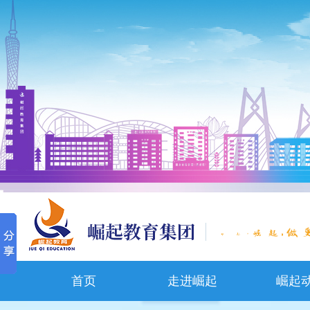
,
首页
走进崛起
崛起