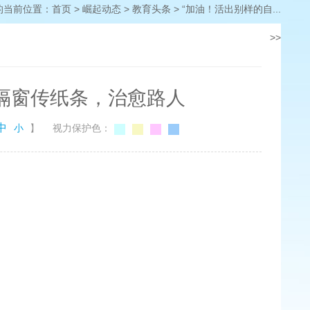
的当前位置：
首页
>
崛起动态
>
教育头条
>
“加油！活出别样的自...
>>
生隔窗传纸条，治愈路人
中
小
】
视力保护色：