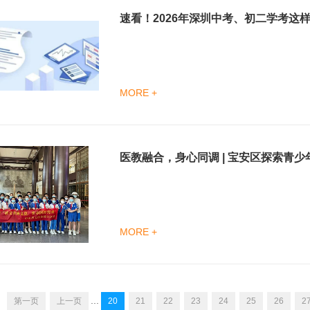
速看！2026年深圳中考、初二学考这
MORE +
医教融合，身心同调 | 宝安区探索青
MORE +
...
第一页
上一页
20
21
22
23
24
25
26
2