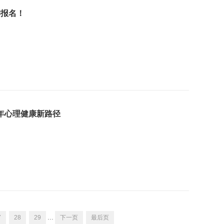
样报名！
少年心理健康新路径
...
7
28
29
下一页
最后页