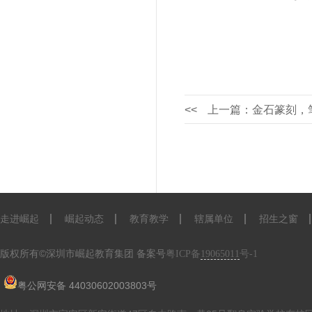
<<
上一篇：金石篆刻，笔绘
走进崛起
崛起动态
教育教学
辖属单位
招生之窗
版权所有©深圳市崛起教育集团
备案号
粤ICP备
19065011
号-1
粤公网安备 44030602003803号