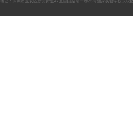
地址：深圳市宝安区新安街道47区自由路南一巷25号翻身实验学校东校