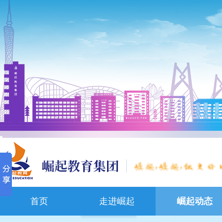
,
,
首页
走进崛起
崛起动态