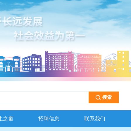
生之窗
招聘信息
联系我们