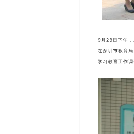
9月28日下午
在深圳市教育局
学习教育工作调