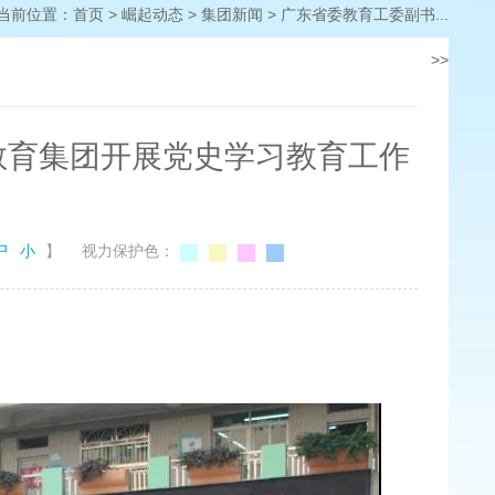
当前位置：
首页
>
崛起动态
>
集团新闻
>
广东省委教育工委副书...
>>
教育集团开展党史学习教育工作
中
小
】
视力保护色：