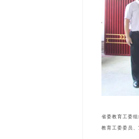
省委教育工委组
教育工委委员、