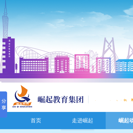
,
,
首页
走进崛起
崛起