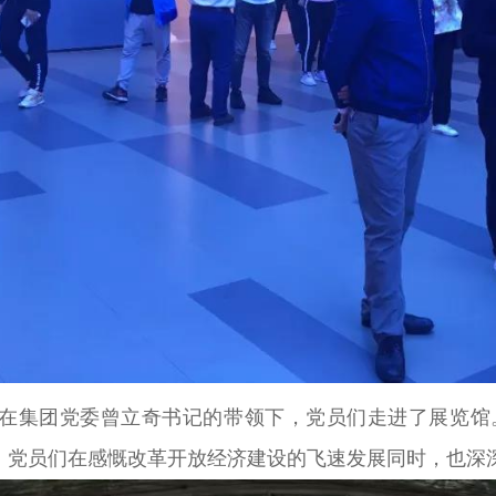
集团党委曾立奇书记的带领下，党员们走
进了展览馆
，党员们在感慨改革开放经济建设的飞速发展同时，也深