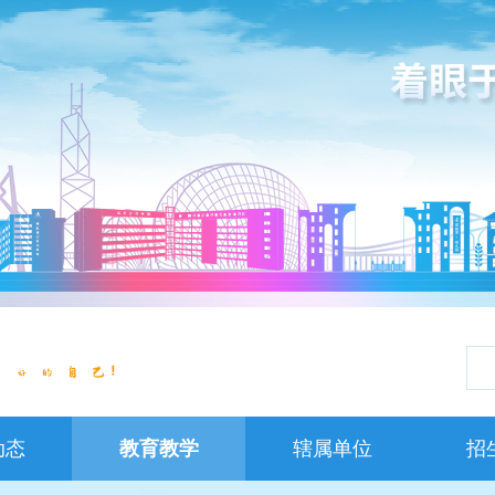
动态
教育教学
辖属单位
招